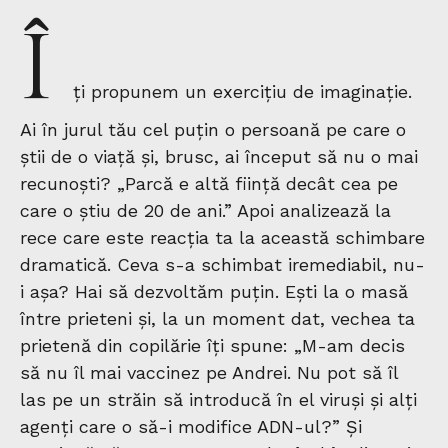
Î
ți propunem un exercițiu de imaginație.
Ai în jurul tău cel puțin o persoană pe care o
știi de o viață și, brusc, ai început să nu o mai
recunoști? „Parcă e altă ființă decât cea pe
care o știu de 20 de ani.” Apoi analizează la
rece care este reacția ta la această schimbare
dramatică. Ceva s-a schimbat iremediabil, nu-
i așa? Hai să dezvoltăm puțin. Ești la o masă
între prieteni și, la un moment dat, vechea ta
prietenă din copilărie îți spune: „M-am decis
să nu îl mai vaccinez pe Andrei. Nu pot să îl
las pe un străin să introducă în el viruși și alți
agenți care o să-i modifice ADN-ul?” Și