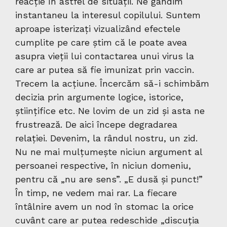
reacție în astfel de situații. Ne gândim
instantaneu la interesul copilului. Suntem
aproape isterizați vizualizând efectele
cumplite pe care știm că le poate avea
asupra vieții lui contactarea unui virus la
care ar putea să fie imunizat prin vaccin.
Trecem la acțiune. Încercăm să-i schimbăm
decizia prin argumente logice, istorice,
științifice etc. Ne lovim de un zid și asta ne
frustrează. De aici începe degradarea
relației. Devenim, la rândul nostru, un zid.
Nu ne mai mulțumește niciun argument al
persoanei respective, în niciun domeniu,
pentru că „nu are sens”. „E dusă și punct!”
În timp, ne vedem mai rar. La fiecare
întâlnire avem un nod în stomac la orice
cuvânt care ar putea redeschide „discuția