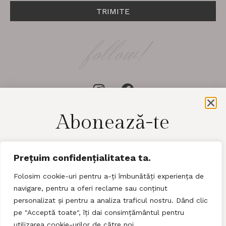
TRIMITE
follow!
Abonează-te
pentru a afla cele mai noi detalii​
LACE
Prețuim confidențialitatea ta.
Folosim cookie-uri pentru a-ți îmbunătăți experiența de
navigare, pentru a oferi reclame sau conținut
Blog
Articole
personalizat și pentru a analiza traficul nostru. Dând clic
pe "Acceptă toate", îți dai consimțământul pentru
Trimite!
©2026
Lace Magazine
utilizarea cookie-urilor de către noi.