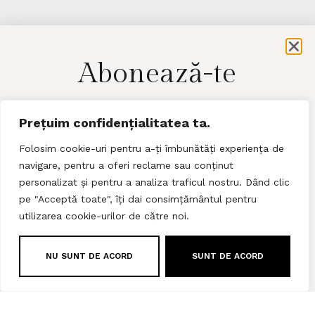
Abonează-te
pentru a afla cele mai noi detalii​
Prețuim confidențialitatea ta.
follow
Folosim cookie-uri pentru a-ți îmbunătăți experiența de
navigare, pentru a oferi reclame sau conținut
personalizat și pentru a analiza traficul nostru. Dând clic
pe "Acceptă toate", îți dai consimțământul pentru
Trimite!
LACE.MAGAZINE
utilizarea cookie-urilor de către noi.
Dacă te abonezi la Newsletter, ești de acord cu
Termenii și
Condițiile
și
Politica de Confidențialitate.
NU SUNT DE ACORD
SUNT DE ACORD