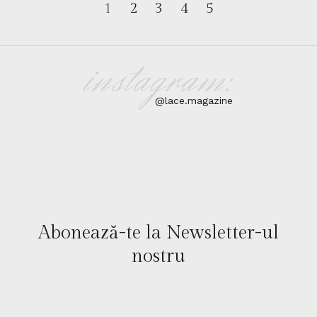
1
2
3
4
5
instagram:
@lace.magazine
Abonează-te la Newsletter-ul
nostru​​