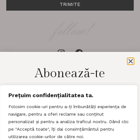
TRIMITE
follow!
Abonează-te
pentru a afla cele mai noi detalii​
LACE
Prețuim confidențialitatea ta.
Folosim cookie-uri pentru a-ți îmbunătăți experiența de
navigare, pentru a oferi reclame sau conținut
Blog
Articole
personalizat și pentru a analiza traficul nostru. Dând clic
pe "Acceptă toate", îți dai consimțământul pentru
Trimite!
©2026
Lace Magazine
utilizarea cookie-urilor de către noi.