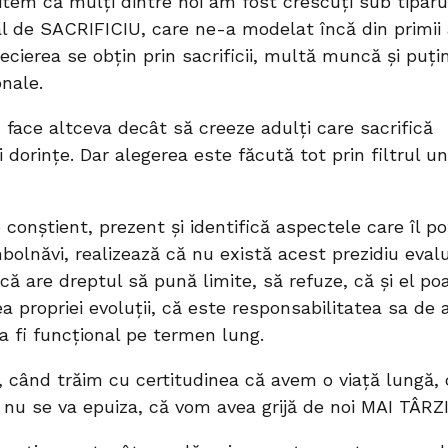
tem că mulți dintre noi am fost crescuți sub tiparu
de SACRIFICIU, care ne-a modelat încă din primii 
recierea se obțin prin sacrificii, multă muncă și puți
onale.
face altceva decât să creeze adulți care sacrifică
și dorințe. Dar alegerea este făcută tot prin filtrul un
conștient, prezent și identifică aspectele care îl po
mbolnăvi, realizează că nu există acest prezidiu eval
 că are dreptul să pună limite, să refuze, că și el po
ea propriei evoluții, că este responsabilitatea sa de 
 a fi funcțional pe termen lung.
 când trăim cu certitudinea că avem o viață lungă, 
 nu se va epuiza, că vom avea grijă de noi MAI TÂRZ