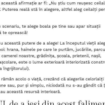
 această afirmație ar fi: „Nu știu cum reușesc ceilal
. Puterea reală stă în alegere, altfel aleg ceilalți pe
 scenariu, te alege boala pe tine sau apar situații
ă te oprească!
 această putere de a alege! La începutul vieții ale
noi: hrana, hainele pe care le purtăm, jucăriile, parcu
 camerei noastre, grădinița, școala, prietenii, nașii,
rașcolare, este o lume exterioară interiorizată constr
 îngrijitorului).
rămân acolo o viață, crezând că alegerile celorlalți
une sau, pur și simplu, niciodată nu s-au gândit că Ș
u această resursă interioară.
de a ieși din acest falime