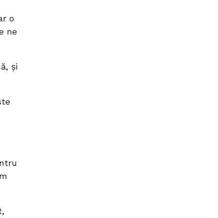
ar o
re ne
ă, și
ste
a
entru
em
R,