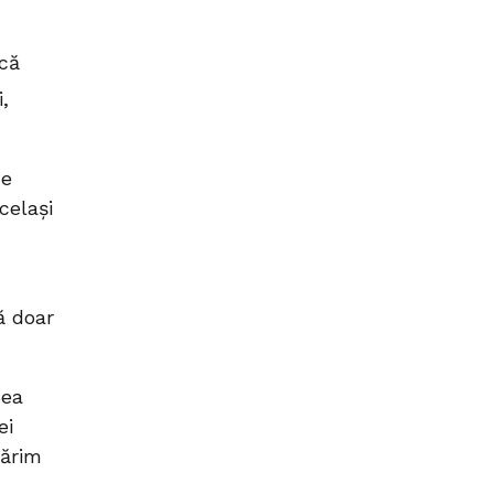
 că
,
ne
celași
ă doar
mea
ei
tărim