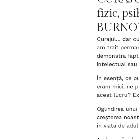
fizic, p
BURNO
Curajul… dar cu
am trait perman
demonstra fapt
intelectual sau
În esență, ce 
eram mici, ne p
acest lucru? Ex
Oglindirea unui
creșterea noast
în viața de adul