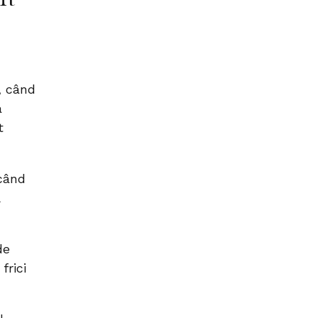
, când
a
t
când
ă
de
frici