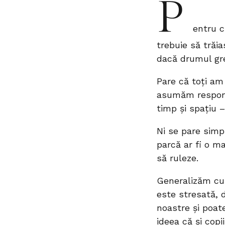
P
entru c
trebuie să trăi
dacă drumul gr
Pare că toți am
asumăm responsa
timp și spațiu –
Ni se pare simp
parcă ar fi o m
să ruleze.
Generalizăm cu 
este stresată, 
noastre și poat
ideea că și copi