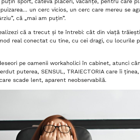
 puțin sport, câteva plăceri, vacanțe, pentru care p
puizarea… un cerc vicios, un cerc care mereu se ag
rziu”, că „mai am puțin”.
ealizezi că a trecut și te întrebi: cât din viață trăieș
mod real conectat cu tine, cu cei dragi, cu locurile 
deseori pe oamenii workaholici în cabinet, atunci câ
ierdut puterea, SENSUL, TRAIECTORIA care îi ținea,
, care scade lent, aparent neobservabilă.