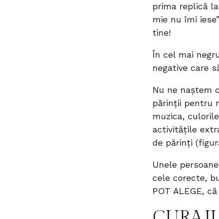
prima replică la
mie nu îmi iese”
tine!
În cel mai negru
negative care s
Nu ne naștem cu
părinții pentru 
muzica, culorile
activitățile ext
de părinți (figura
Unele persoane 
cele corecte, b
POT ALEGE, că a
CURAJUL 