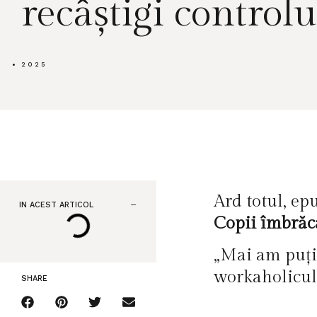
recâștigi controlu
2025
Ard totul, epu
IN ACEST ARTICOL
Copii îmbrăca
„Mai am puți
workaholicul
SHARE