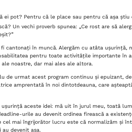
ă ei pot? Pentru că le place sau pentru că așa știu
ască? Un vechi proverb spunea: „Ce rost are să alergi
eșit?”
 fi cantonați în muncă. Alergăm cu atâta ușurință, 
bilitatea pentru toate activitățile importante în a
 ale noastre, dar mai ales ale altora.
lu de urmat acest program continuu și epuizant, de
atrice amprentată în noi dintotdeauna, care așteapt
ușurință aceste idei: mă uit în jurul meu, toată lu
deadline-urile au devenit ordinea firească a existenț
e cel mai îngrijorător lucru este că normalizăm și în
ii au devenit așa.