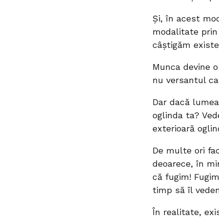
Și, în acest mo
modalitate prin
câștigăm existe
Munca devine o 
nu versantul ca
Dar dacă lumea 
oglinda ta? Ved
exterioară oglin
De multe ori fa
deoarece, în mi
că fugim! Fugim
timp să îl vede
În realitate, e