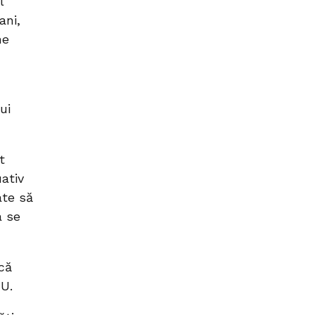
l
ani,
ne
ui
t
uativ
ate să
a se
că
IU.