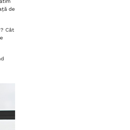
lătim
ață de
ti? Cât
pe
nd