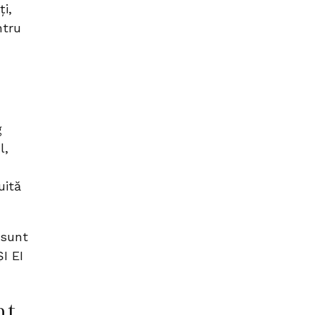
ți,
ntru
g
l,
uită
 sunt
I EI
nt