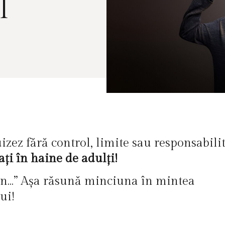
l
izez fără control, limite sau responsabilit
ți în haine de adulți!
n…” Așa răsună minciuna în mintea
ui!