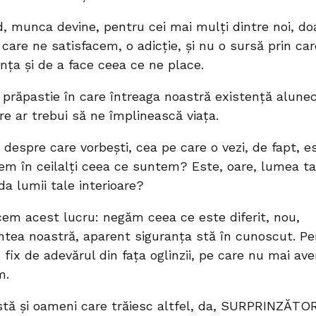
d, munca devine, pentru cei mai mulți dintre noi, do
 care ne satisfacem, o adicție, și nu o sursă prin ca
nța și de a face ceea ce ne place.
prăpastie în care întreaga noastră existență alunec
re ar trebui să ne împlinească viața.
despre care vorbești, cea pe care o vezi, de fapt, e
em în ceilalți ceea ce suntem? Este, oare, lumea t
da lumii tale interioare?
cem acest lucru: negăm ceea ce este diferit, nou,
ntea noastră, aparent siguranța stă în cunoscut. P
 fix de adevărul din fața oglinzii, pe care nu mai av
m.
xistă și oameni care trăiesc altfel, da, SURPRINZĂTO