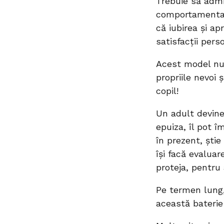
Trebuie să admi
comportamental 
că iubirea și ap
satisfacții pers
Acest model nu 
propriile nevoi 
copil!
Un adult devine 
epuiza, îl pot î
în prezent, știe
își facă evaluar
proteja, pentru
Pe termen lung,
această baterie