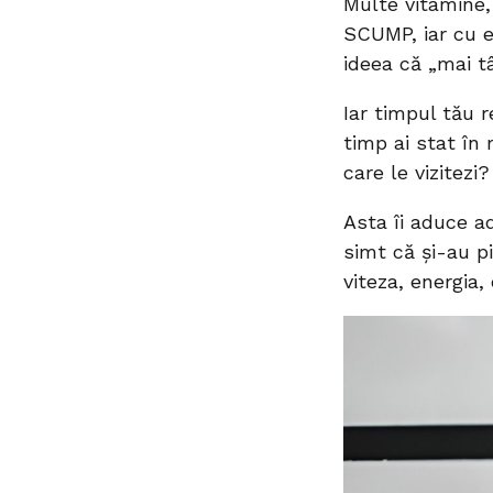
Multe vitamine,
SCUMP, iar cu e
ideea că „mai tâ
Iar timpul tău r
timp ai stat în 
care le vizitezi?
Asta îi aduce a
simt că și-au p
viteza, energia