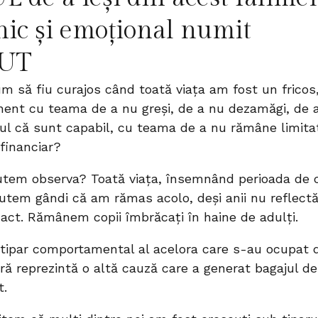
sihic și emoțional numit
UT
m să fiu curajos când toată viața am fost un fricos
ent cu teama de a nu greși, de a nu dezamăgi, de 
ul că sunt capabil, cu teama de a nu rămâne limita
 financiar?
putem observa? Toată viața, însemnând perioada de 
utem gândi că am rămas acolo, deși anii nu reflect
act. Rămânem copii îmbrăcați în haine de adulți.
 tipar comportamental al acelora care s-au ocupat 
ră reprezintă o altă cauză care a generat bagajul de 
t.