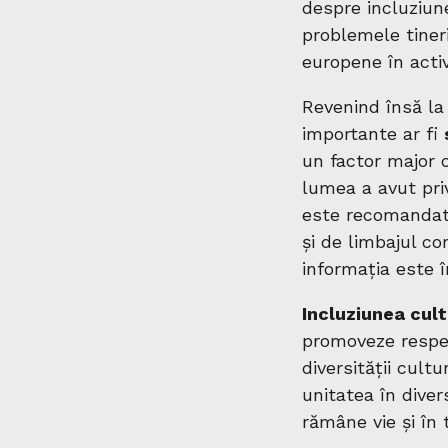
despre incluziune
problemele tiner
europene în activ
Revenind însă la 
importante ar fi
un factor major c
lumea a avut priv
este recomandat 
și de limbajul co
informația este 
Incluziunea cult
promoveze respec
diversității cul
unitatea în diver
rămâne vie și în 