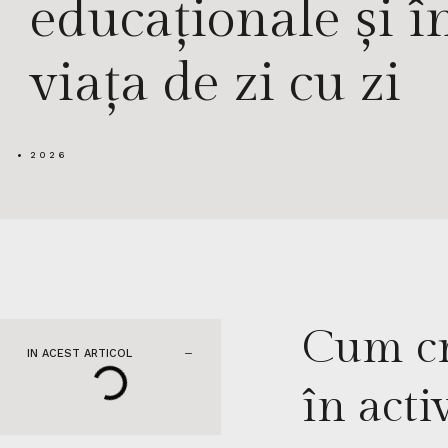
educaționale și î
viața de zi cu zi
2026
Cum cr
IN ACEST ARTICOL
în acti