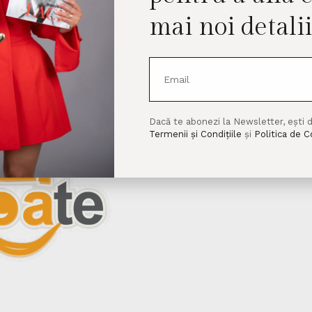
mai noi detalii​
ciatiasepoate.ro/erasmusprogamme/beginnings4ukra
Dacă te abonezi la Newsletter, ești 
Termenii și Condițiile
și
Politica de C