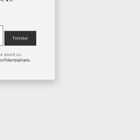
inianrefugees/
Trimite!
de acord cu
onfidențialitate.