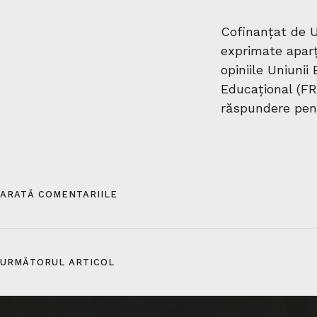
Cofinanțat de U
exprimate aparți
opiniile Uniuni
Educațional (FR
răspundere pen
ARATĂ COMENTARIILE
URMĂTORUL ARTICOL​