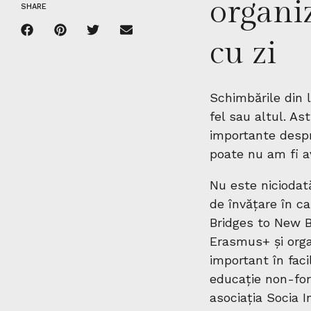
organiz
SHARE
cu zi
Schimbările din 
fel sau altul. As
importante despr
poate nu am fi 
Nu este niciodat
de învățare în ca
Bridges to New B
Erasmus+ și orga
important în facil
educație non-for
asociația Socia 