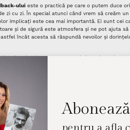
dback-ului
este o practică pe care o putem duce or
 de zi cu zi. În special atunci când vrem să creăm u
celor implicați este cea mai importantă. Ei sunt cei c
toare și de sigură este atmosfera și ne pot ajuta să
astfel încât acesta să răspundă nevoilor și dorințel
lați mai multe despre cum puteți ajuta și susține
craineni din zona în care locuiți, puteți accesa ghid
lor de tineret, dar care este util oricui dornic să fie 
at de cele două asociații. În el veți putea găsi sfaturi
um facem o impresie bună celui sau celei cu care 
rul, până la idei de ateliere și activități în care tiner
Abonează
aineni pot lucra împreună și forma prietenii.
nibil pe site-ul Asociației Se Poate pe pagina proiec
pentru a afla 
t și în engleză: