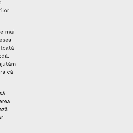
e
ilor
le mai
desea
 toată
zdă,
 ajutăm
ura că
 să
erea
ează
or