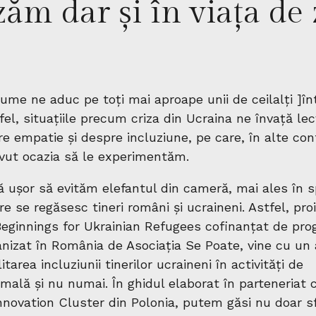
ăm dar și în viața de 
lume ne aduc pe toți mai aproape unii de ceilalți ]în
tfel, situațiile precum criza din Ucraina ne învață lecț
e empatie și despre incluziune, pe care, în alte co
avut ocazia să le experimentăm.
ă ușor să evităm elefantul din cameră, mai ales în sp
re se regăsesc tineri români și ucraineni. Astfel, pro
eginnings for Ukrainian Refugees cofinanțat de pr
nizat în România de Asociația Se Poate, vine cu un 
itarea incluziunii tinerilor ucraineni în activități de
mală și nu numai. În ghidul elaborat în parteneriat 
Innovation Cluster din Polonia, putem găsi nu doar sf