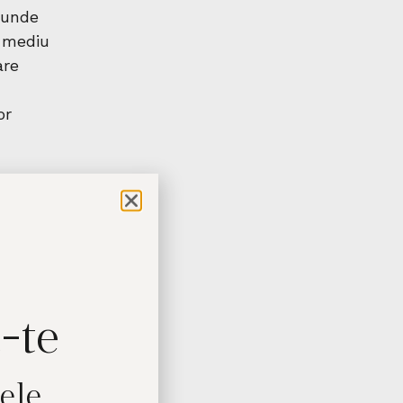
iunde
n mediu
are
or
ul
parte
dorim
ii
-te
tului,
cele