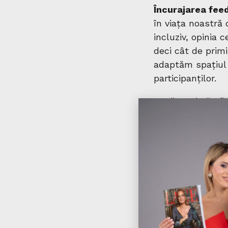
Încurajarea fee
în viața noastră
incluziv, opinia 
deci cât de primi
adaptăm spațiul 
participanților.
Dacă vreți să af
comunitatea de u
dedicat lucrători
din ajutor, realiz
începând de la c
să ne oferim ajuto
români și cei ucr
Ghidul este dispo
atât în română câ