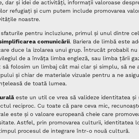
, dar și idei de activități, informații valoroase despr
ilor refugiați și cum putem include promovarea valor
itățile noastre.
sfaturile pentru incluziune, primul și unul dintre ce
simplificarea comunicării
. Bariera de limbă este a
are duce la izolarea unui grup. Întrucât probabil nu
ilegiul de a învăța limba engleză, sau limba țării ga
să folosim un limbaj cât mai clar și simplu, să ne
rpului și chiar de materiale vizuale pentru a ne asig
înțeleasă de toată lumea.
urală
este un util ce vrea să valideze identitatea și
tul reciproc. Cu toate că pare ceva mic, recunoașt
turale este și o valoare europeană cheie care promov
sitate. Astfel, prin promovarea culturii, identitatea l
timpul procesul de integrare într-o nouă cultură.