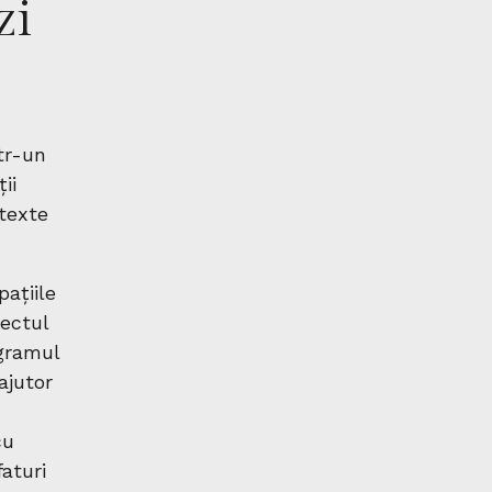
zi
tr-un
ii
ntexte
ațiile
iectul
ogramul
ajutor
cu
aturi