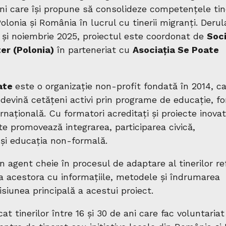
luni care își propune să consolideze competențele tin
Polonia și România în lucrul cu tinerii migranți. Derul
și noiembrie 2025, proiectul este coordonat de
Soci
er (Polonia)
în parteneriat cu
Asociația Se Poate
oate
este o organizație non-profit fondată în 2014, c
să devină cetățeni activi prin programe de educație, f
ernațională. Cu formatori acreditați și proiecte inova
te promovează integrarea, participarea civică,
 și educația non-formală.
n agent cheie în procesul de adaptare al tinerilor ref
ea acestora cu informațiile, metodele și îndrumarea
siunea principală a acestui proiect.
at tinerilor între 16 și 30 de ani care fac voluntariat