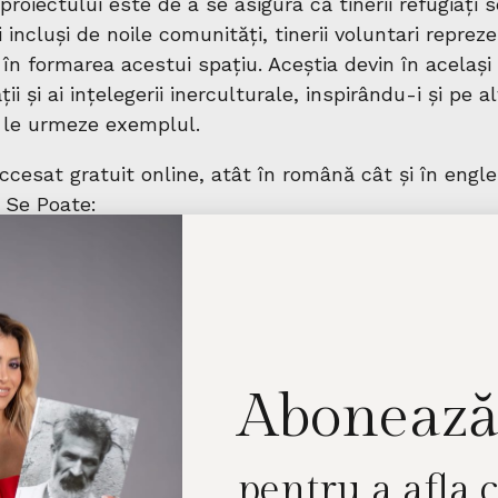
proiectului este de a se asigura că tinerii refugiați 
 și incluși de noile comunități, tinerii voluntari repre
în formarea acestui spațiu. Aceștia devin în același
ății și ai ințelegerii inerculturale, inspirându-i și pe al
 le urmeze exemplul.
ccesat gratuit online, atât în română cât și în engle
i Se Poate:
ciatiasepoate.ro/erasmusprogamme/beginnings4ukra
Abonează
pentru a afla 