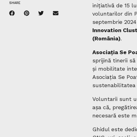
SHARE
inițiativă de 15 
voluntarilor din 
septembrie 2024 
Innovation Clust
(România)
.
Asociația Se P
sprijină tinerii 
și mobilitate int
Asociația Se Poa
sustenabilitatea
Voluntarii sunt u
așa că, pregătir
necesară este mi
Ghidul este dedic