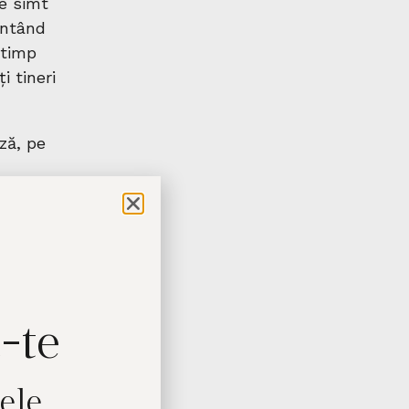
se simt
zentând
 timp
ți tineri
ză, pe
inianrefugees/
-te
cele