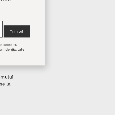
Trimite!
de acord cu
onfidențialitate.
emului
se la