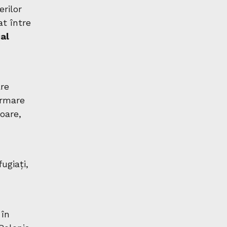
erilor
at între
al
are
ormare
toare,
ugiați,
 în