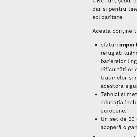
ONG-uri, școli, c
dar și pentru tin
solidaritate.
Acesta conține t
sfaturi
import
refugiați luâ
barierelor lin
dificultăților
traumelor și 
acestora sigu
Tehnici și met
educația inclu
europene.
Un set de 30 
acoperă o gam