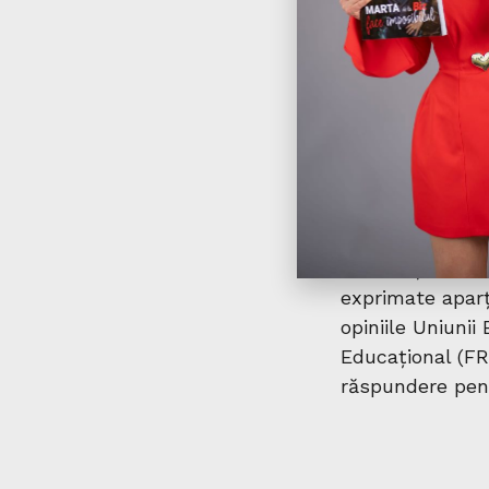
Cofinanțat de U
exprimate aparți
opiniile Uniuni
Educațional (FR
răspundere pen