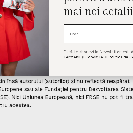
mai noi detalii​
Dacă te abonezi la Newsletter, ești 
Termenii și Condițiile
și
Politica de C
niunea Europeană. Opiniile și punctele de vedere
n însă autorului (autorilor) și nu reflectă neapărat
i Europene sau ale Fundației pentru Dezvoltarea Sist
SE). Nici Uniunea Europeană, nici FRSE nu pot fi tra
tru acestea.