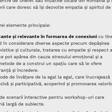
entre de tineret sau inițiative locale din România și
erii care doresc să își dezvolte empatia și spiritul de
rei elemente principale:
ante și relevante în formarea de conexiuni
cu tine
nd în considerare diverse aspecte precum depășirea
gvistice și culturale, tratarea cu empatie și respect 
 ce pot apărea din cauza stresului emoțional și a
metode de a construi un spațiu care să le ofere
ranță și încredere.
ode de învățare de la egal la egal, care înucrajează
zivă și participativă, acoperind și promovarea valoril
de scenarii interactive pentru workshop-uri care
ă largă de subiecte.