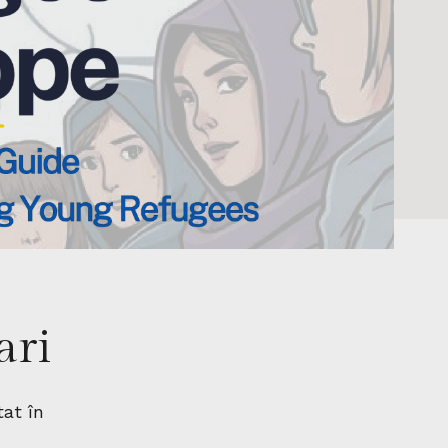
ari
tat în