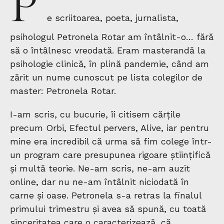
P
e scriitoarea, poeta, jurnalista,
psihologul Petronela Rotar am întâlnit-o… fără
să o întâlnesc vreodată. Eram masterandă la
psihologie clinică, în plină pandemie, când am
zărit un nume cunoscut pe lista colegilor de
master: Petronela Rotar.
I-am scris, cu bucurie, îi citisem cărțile
precum Orbi, Efectul pervers, Alive, iar pentru
mine era incredibil că urma să fim colege într-
un program care presupunea rigoare științifică
și multă teorie. Ne-am scris, ne-am auzit
online, dar nu ne-am întâlnit niciodată în
carne și oase. Petronela s-a retras la finalul
primului trimestru și avea să spună, cu toată
sinceritatea care o caracterizează, că