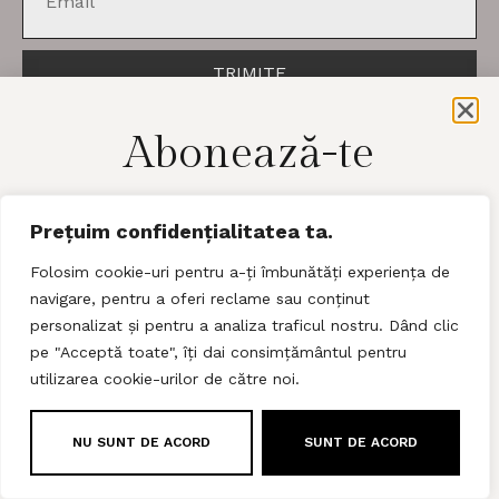
TRIMITE
follow!
Abonează-te
pentru a afla cele mai noi detalii​
Prețuim confidențialitatea ta.
Folosim cookie-uri pentru a-ți îmbunătăți experiența de
navigare, pentru a oferi reclame sau conținut
personalizat și pentru a analiza traficul nostru. Dând clic
pe "Acceptă toate", îți dai consimțământul pentru
Trimite!
utilizarea cookie-urilor de către noi.
LACE
Dacă te abonezi la Newsletter, ești de acord cu
Termenii și
Condițiile
și
Politica de Confidențialitate.
NU SUNT DE ACORD
SUNT DE ACORD
Blog
Articole