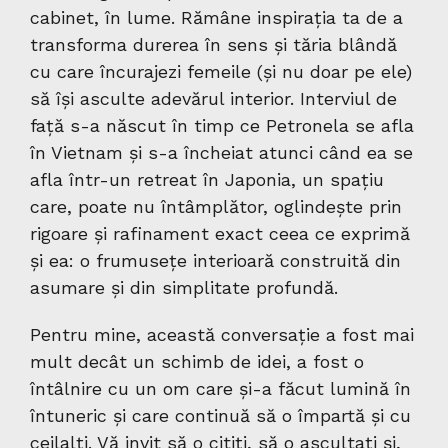
cabinet, în lume. Rămâne inspirația ta de a
transforma durerea în sens și tăria blândă
cu care încurajezi femeile (și nu doar pe ele)
să își asculte adevărul interior. Interviul de
față s-a născut în timp ce Petronela se afla
în Vietnam și s-a încheiat atunci când ea se
afla într-un retreat în Japonia, un spațiu
care, poate nu întâmplător, oglindește prin
rigoare și rafinament exact ceea ce exprimă
și ea: o frumusețe interioară construită din
asumare și din simplitate profundă.
Pentru mine, această conversație a fost mai
mult decât un schimb de idei, a fost o
întâlnire cu un om care și-a făcut lumină în
întuneric și care continuă să o împartă și cu
ceilalți. Vă invit să o citiți, să o ascultați și,